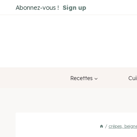
Aller
Abonnez-vous !
Sign up
au
contenu
Recettes
Cui
/
crêpes, beign