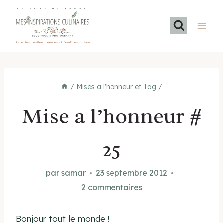
Aller
LE BLOG DE SAMAR
au
contenu
Recettes méditerranéennes et familiales maison
/
Mises a l'honneur et Tag
/
Mise a l’honneur #
25
par
samar
23 septembre 2012
2 commentaires
Bonjour tout le monde !