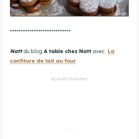
****************************
Natt
du blog
A table chez Natt
avec
La
confiture de lait au four