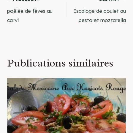
Navigation
poêlée de fèves au
Escalope de poulet au
de
carvi
pesto et mozzarella
l’article
Publications similaires