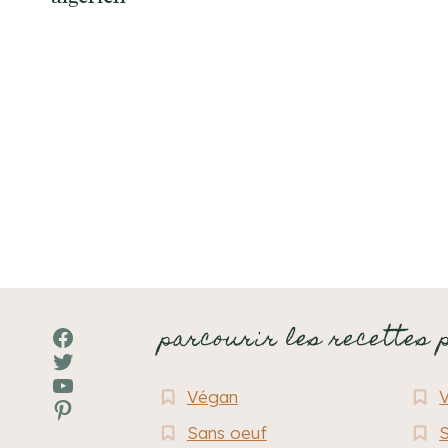
Navigation
de
page
parcourir les recettes 
Facebook
Twitter
YouTube
Végan
Pinterest
Sans oeuf
S