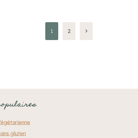
Page
1
2
suivante
populaires
Végétarienne
ans gluten