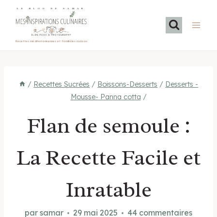
Aller
LE BLOG DE SAMAR
au
contenu
Recettes méditerranéennes et familiales maison
/
Recettes Sucrées
/
Boissons-Desserts
/
Desserts -
Mousse- Panna cotta
/
Flan de semoule :
La Recette Facile et
Inratable
par
samar
29 mai 2025
44 commentaires