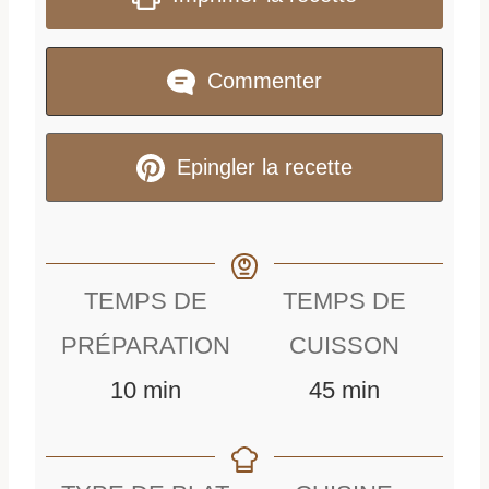
Commenter
Epingler la recette
TEMPS DE
TEMPS DE
PRÉPARATION
CUISSON
m
m
10
min
45
min
i
i
n
n