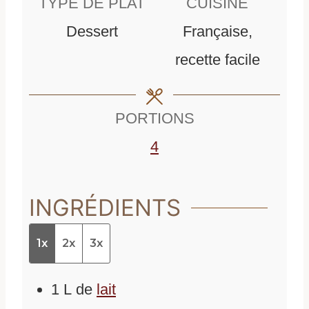
TYPE DE PLAT
CUISINE
u
u
Dessert
Française,
t
t
recette facile
e
e
s
s
PORTIONS
4
INGRÉDIENTS
1x
2x
3x
1
L
de
lait