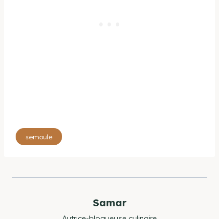
Étiquettes
semoule
de
la
publication :
Samar
Autrice-blogueuse culinaire