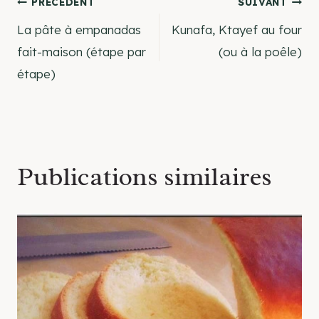
Navigation
PRÉCÉDENT
SUIVANT
La pâte à empanadas
Kunafa, Ktayef au four
de
fait-maison (étape par
(ou à la poêle)
étape)
l’article
Publications similaires