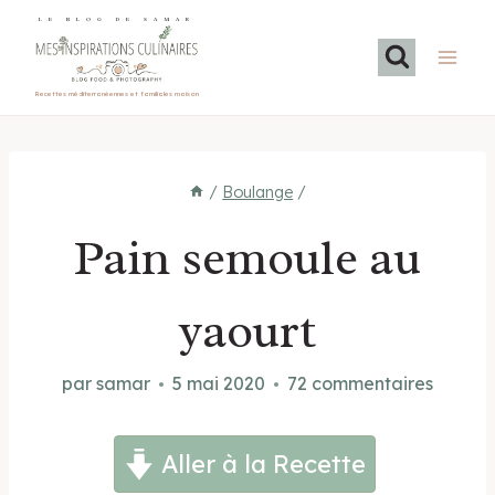
Aller
LE BLOG DE SAMAR
au
contenu
Recettes méditerranéennes et familiales maison
/
Boulange
/
Pain semoule au
yaourt
par
samar
5 mai 2020
72 commentaires
Aller à la Recette