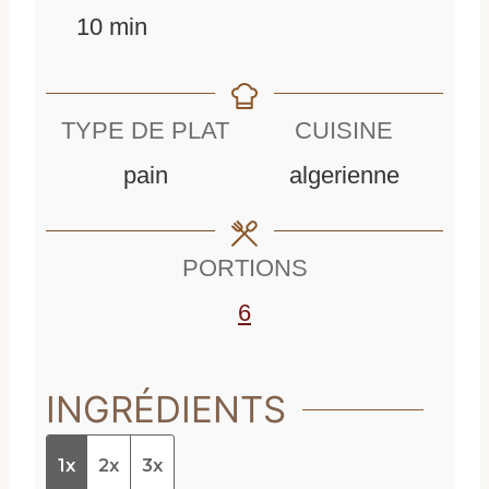
m
i
n
10
min
i
n
u
n
u
t
TYPE DE PLAT
CUISINE
u
t
e
pain
algerienne
t
e
s
e
s
PORTIONS
s
6
INGRÉDIENTS
1x
2x
3x