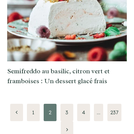
Semifreddo au basilic, citron vert et
framboises : Un dessert glacé frais
Navigation
Page
1
2
3
4
…
237
précédente
de
Page