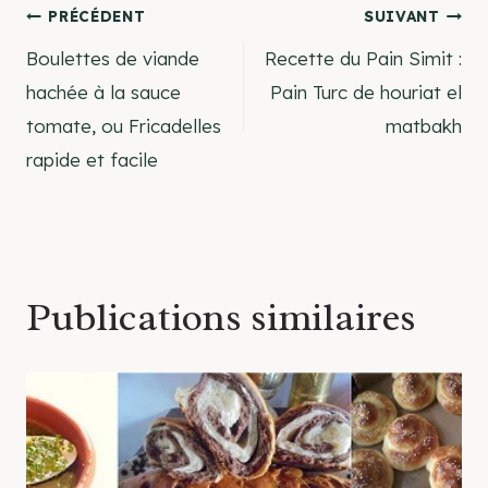
Navigation
PRÉCÉDENT
SUIVANT
Boulettes de viande
Recette du Pain Simit :
de
hachée à la sauce
Pain Turc de houriat el
tomate, ou Fricadelles
matbakh
l’article
rapide et facile
Publications similaires