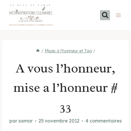
Aller
LE BLOG DE SAMAR
au
contenu
Recettes méditerranéennes et familiales maison
/
Mises a l'honneur et Tag
/
A vous l’honneur,
mise a l’honneur #
33
par
samar
25 novembre 2012
4 commentaires