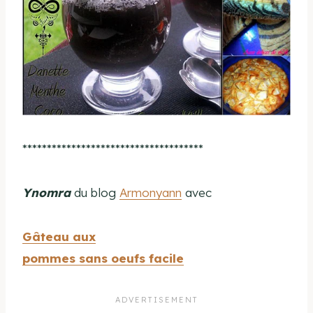
*************************************
Ynomra
du blog
Armonyann
avec
Gâteau aux
pommes sans oeufs facile