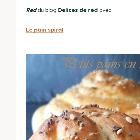
Red
du blog
Delices de red
avec
Le pain spiral