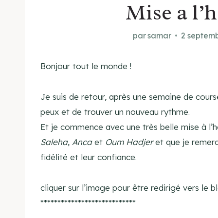
Mise a l’
par
samar
2 septem
Bonjour tout le monde !
Je suis de retour, après une semaine de cour
peux et de trouver un nouveau rythme.
Et je commence avec une très belle mise à l
Saleha
,
Anca
et
Oum Hadjer
et que je remerc
fidélité et leur confiance.
cliquer sur l’image pour être redirigé vers le
****************************