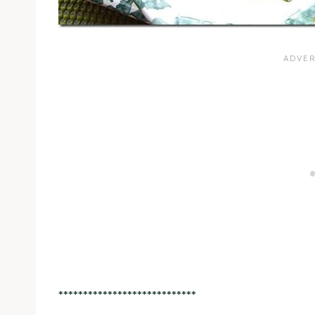
****************************