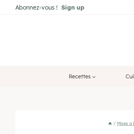
Aller
Abonnez-vous !
Sign up
au
contenu
Recettes
Cui
/
Mises a 