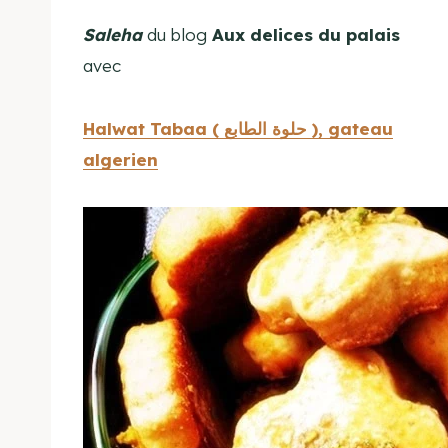
Saleha
du blog
Aux delices du palais
avec
Halwat Tabaa ( حلوة الطابع ), gateau
algerien