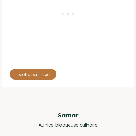
Étiquettes
recette pour Noël
de
la
publication :
Samar
Autrice-blogueuse culinaire