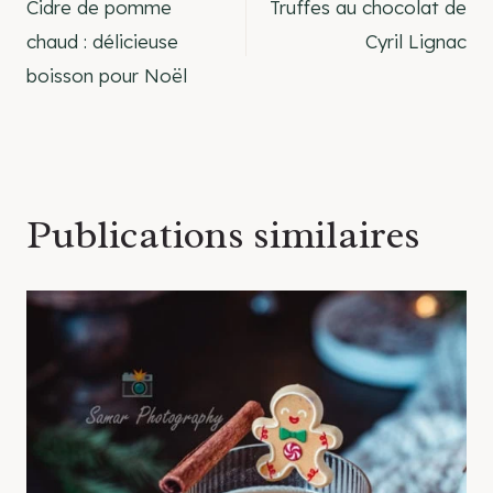
Cidre de pomme
Truffes au chocolat de
de
chaud : délicieuse
Cyril Lignac
boisson pour Noël
l’article
Publications similaires