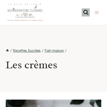
Aller
LE BLOG DE SAMAR
au
contenu
Recettes méditerranéennes et familiales maison
/
Recettes Sucrées
/
Fait-maison
/
Les crèmes