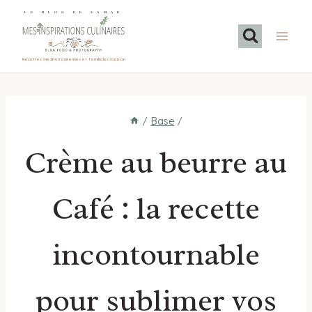
Aller
LE BLOG DE SAMAR
au
contenu
Recettes méditerranéennes et familiales maison
/
Base
/
Crème au beurre au
Café : la recette
incontournable
pour sublimer vos