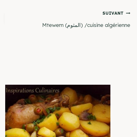
SUIVANT
Mtewem (المثوم) /cuisine algérienne