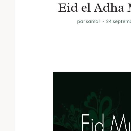
Eid el Adha
par
samar
24 septem