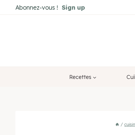
Aller
Abonnez-vous !
Sign up
au
contenu
Recettes
Cui
/
cuisi