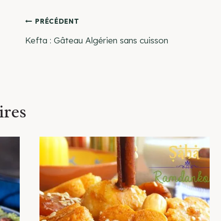
Navigation
PRÉCÉDENT
Kefta : Gâteau Algérien sans cuisson
de
l’article
ires