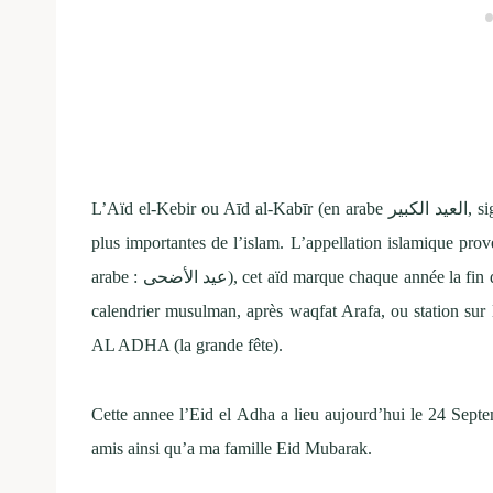
L’Aïd el-Kebir ou Aīd al-Kabīr (en arabe العيد الكبير, signifiant littéralement « la grande fête »), est l’une des fêtes les
plus importantes de l’islam. L’appellation islamique prov
arabe : عيد الأضحى), cet aïd marque chaque année la fin du hajj. Elle a lieu le 10 du mois de dhou al-hijja, le dernier du
calendrier musulman, après waqfat Arafa, ou station 
AL ADHA (la grande fête).
Cette annee l’Eid el Adha a lieu aujourd’hui le 24 Sept
amis ainsi qu’a ma famille Eid Mubarak.