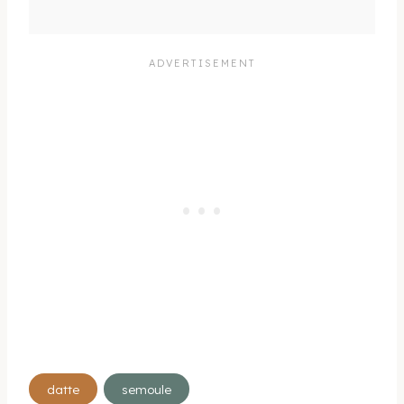
Étiquettes
datte
semoule