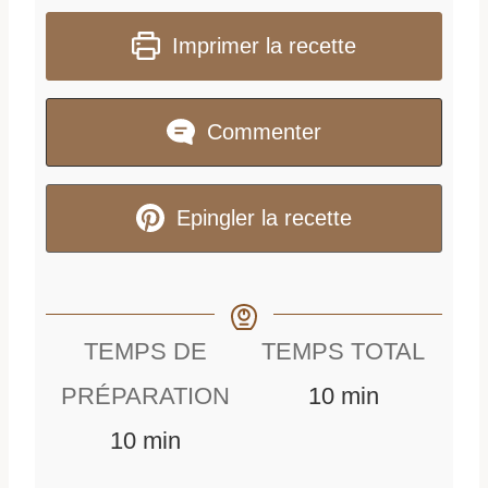
Imprimer la recette
Commenter
Epingler la recette
TEMPS DE
TEMPS TOTAL
m
PRÉPARATION
10
min
m
i
10
min
i
n