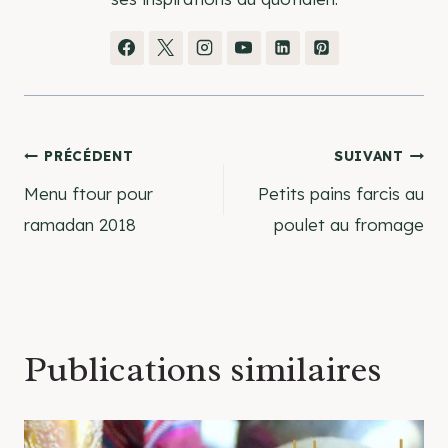
Navigation
PRÉCÉDENT
SUIVANT
Menu ftour pour
Petits pains farcis au
de
ramadan 2018
poulet au fromage
l’article
Publications similaires