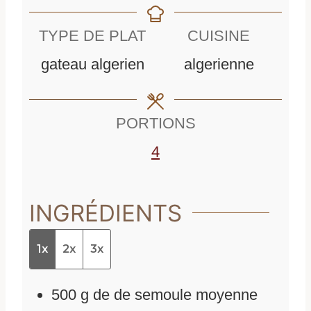
n
u
TYPE DE PLAT
CUISINE
u
t
gateau algerien
algerienne
t
e
e
s
PORTIONS
s
4
INGRÉDIENTS
1x
2x
3x
500
g
de
de semoule moyenne