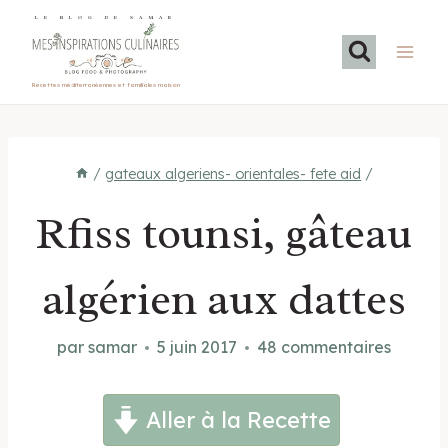
Aller
LE BLOG DE SAMAR
au
contenu
Recettes méditerranéennes et familiales maison
/
gateaux algeriens- orientales- fete aid
/
Rfiss tounsi, gâteau
algérien aux dattes
par
samar
5 juin 2017
48 commentaires
Aller à la Recette