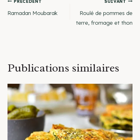
Navigation
PRÉCÉDENT
SUIVANT
Ramadan Moubarak
Roulé de pommes de
de
terre, fromage et thon
l’article
Publications similaires