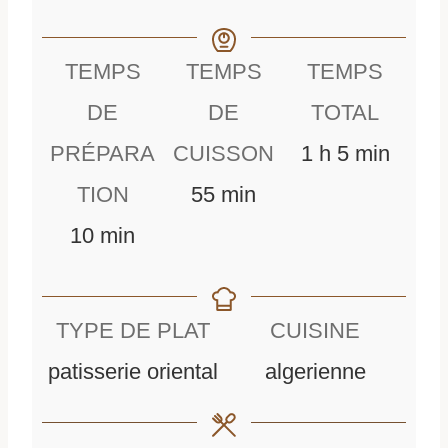
TEMPS
TEMPS
TEMPS
DE
DE
TOTAL
h
m
PRÉPARA
CUISSON
1
h
5
min
m
e
i
TION
55
min
m
i
u
n
10
min
i
n
r
u
n
u
e
t
TYPE DE PLAT
CUISINE
u
t
e
patisserie oriental
algerienne
t
e
s
e
s