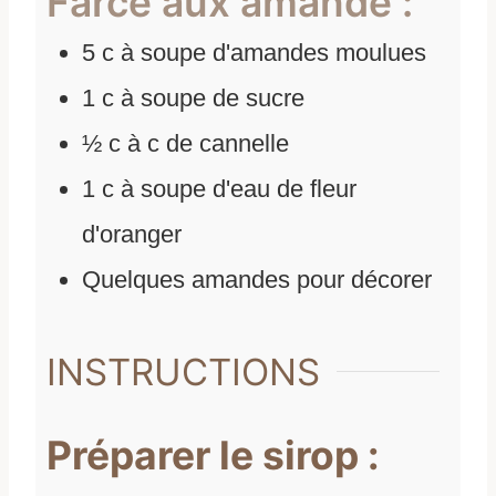
Farce aux amande :
5
c
à soupe d'amandes moulues
1
c
à soupe de sucre
½
c
à c de cannelle
1
c
à soupe d'eau de fleur
d'oranger
Quelques amandes pour décorer
INSTRUCTIONS
Préparer le sirop :