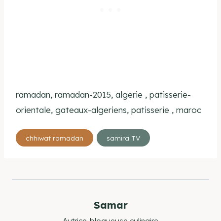
ramadan, ramadan-2015, algerie , patisserie-
orientale, gateaux-algeriens, patisserie , maroc
Étiquettes
chhiwat ramadan
samira TV
de
la
publication :
Samar
Autrice-blogueuse culinaire