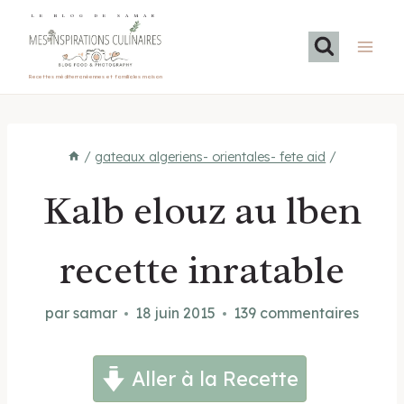
Aller
LE BLOG DE SAMAR
au
contenu
Recettes méditerranéennes et familiales maison
/
gateaux algeriens- orientales- fete aid
/
Kalb elouz au lben
recette inratable
par
samar
18 juin 2015
139 commentaires
Aller à la Recette