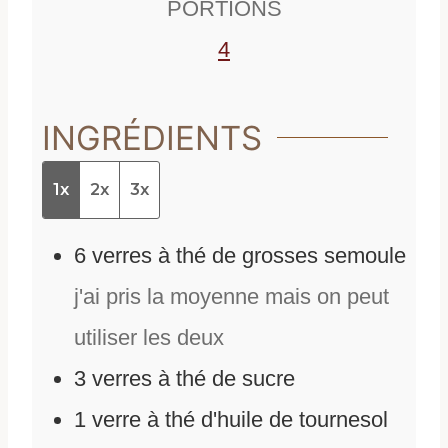
PORTIONS
s
4
INGRÉDIENTS
1x
2x
3x
6
verres à thé de grosses semoule
j'ai pris la moyenne mais on peut
utiliser les deux
3
verres à thé de sucre
1
verre à thé d'huile de tournesol