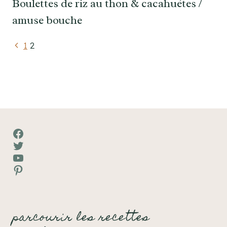
Boulettes de riz au thon & cacahuètes /
amuse bouche
Navigation
Page
1
2
précédente
de
page
Facebook
Twitter
YouTube
Pinterest
parcourir les recettes