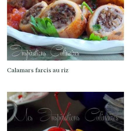
Calamars farcis au riz