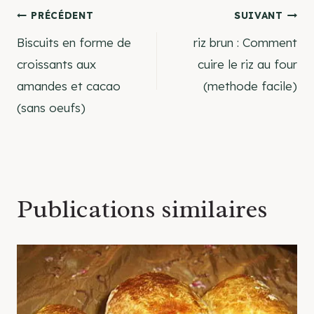
Navigation
PRÉCÉDENT
SUIVANT
Biscuits en forme de
riz brun : Comment
de
croissants aux
cuire le riz au four
amandes et cacao
(methode facile)
l’article
(sans oeufs)
Publications similaires