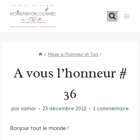
Aller
LE BLOG DE SAMAR
au
contenu
Recettes méditerranéennes et familiales maison
/
Mises a l'honneur et Tag
/
A vous l’honneur #
36
par
samar
23 décembre 2012
1 commentaire
Bonjour tout le monde !