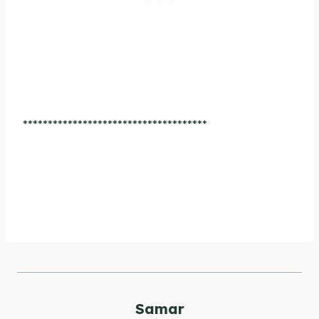
*************************************
Samar