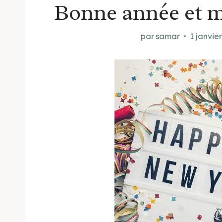
Bonne année et m
par
samar
1 janvie