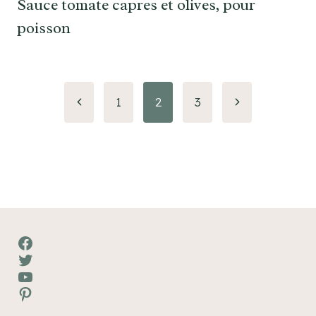
Sauce tomate capres et olives, pour
poisson
Navigation
Page
Page
1
2
3
précédente
suivante
de
page
Facebook
Twitter
YouTube
Pinterest