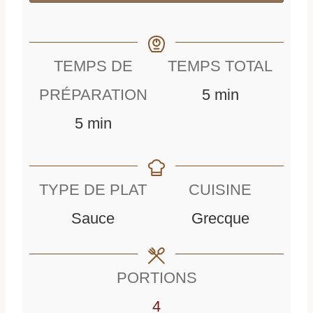
TEMPS DE
TEMPS TOTAL
m
PRÉPARATION
5
min
m
i
5
min
i
n
n
u
TYPE DE PLAT
CUISINE
u
t
Sauce
Grecque
t
e
e
s
PORTIONS
s
4