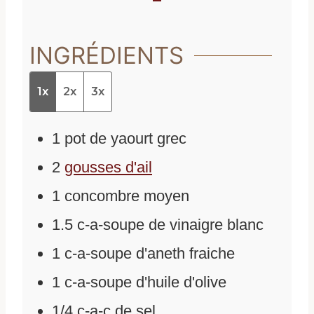
INGRÉDIENTS
1x
2x
3x
1
pot de yaourt grec
2
gousses d'ail
1
concombre moyen
1.5
c-a-soupe de vinaigre blanc
1
c-a-soupe d'aneth fraiche
1
c-a-soupe d'huile d'olive
1/4
c-a-c de sel