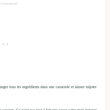
langer tous les ingrédients dans une casserole et laisser mijoter
s saveurs. Ce n’est pas tout à fait une sauce saine mais lorsque