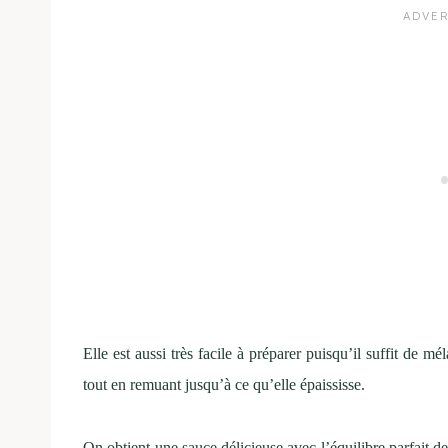
Elle est aussi très facile à préparer puisqu’il suffit de mé
tout en remuant jusqu’à ce qu’elle épaississe.
On obtient une sauce délicieuse avec l’équilibre parfait de