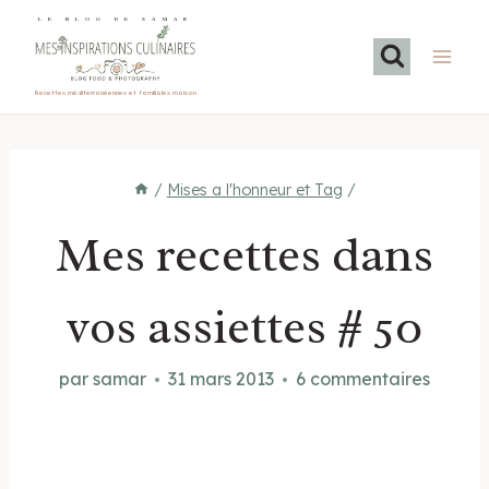
Aller
LE BLOG DE SAMAR
au
contenu
Recettes méditerranéennes et familiales maison
/
Mises a l'honneur et Tag
/
Mes recettes dans
vos assiettes # 50
par
samar
31 mars 2013
6 commentaires