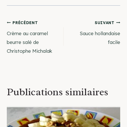
Navigation
PRÉCÉDENT
SUIVANT
Crème au caramel
Sauce hollandaise
de
beurre salé de
facile
Christophe Michalak
l’article
Publications similaires