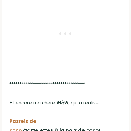
*************************************
Et encore ma chère
Mich.
qui a réalisé
Pasteis de
coco
(tartelettes à la noix de coco)