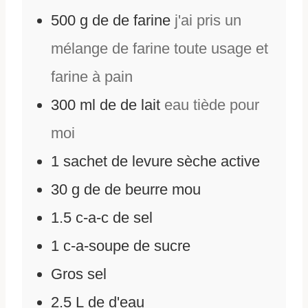
500
g
de
de farine
j'ai pris un
mélange de farine toute usage et
farine à pain
300
ml
de
de lait
eau tiède pour
moi
1
sachet de levure sèche active
30
g
de
de beurre mou
1.5
c-a-c de sel
1
c-a-soupe de sucre
Gros sel
2.5
L
de
d'eau