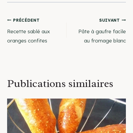
Navigation
PRÉCÉDENT
SUIVANT
Recette sablé aux
Pâte à gaufre facile
de
oranges confites
au fromage blanc
l’article
Publications similaires