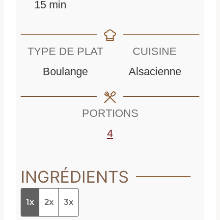
m
i
n
15
min
i
n
u
n
u
t
TYPE DE PLAT
CUISINE
u
t
e
Boulange
Alsacienne
t
e
s
e
s
PORTIONS
s
4
INGRÉDIENTS
1x
2x
3x