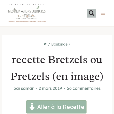
Aller
LE BLOG DE SAMAR
au
contenu
Recettes méditerranéennes et familiales maison
/
Boulange
/
recette Bretzels ou
Pretzels (en image)
par
samar
2 mars 2019
56 commentaires
Aller à la Recette