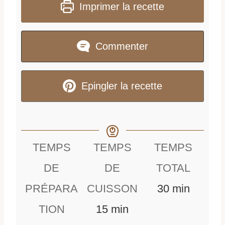
Imprimer la recette
Commenter
Epingler la recette
TEMPS
TEMPS
TEMPS
DE
DE
TOTAL
m
PRÉPARA
CUISSON
30
min
m
i
TION
15
min