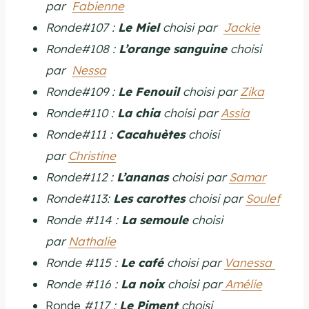
par
Fabienne
Ronde#107 :
Le Miel
choisi par
Jackie
Ronde#108 :
L’orange sanguine
choisi
par
Nessa
Ronde#109 :
Le Fenouil
choisi par
Zika
Ronde#110 :
La chia
choisi par
Assia
Ronde#111 :
Cacahuètes
choisi
par
Christine
Ronde#112 :
L’ananas
choisi par
Samar
Ronde#113:
Les carottes
choisi par
Soulef
Ronde #114 :
La semoule
choisi
par
Nathalie
Ronde #115 :
Le café
choisi par
Vanessa
Ronde #116 :
La noix
choisi par
Amélie
Ronde
#117 :
Le Piment
choisi