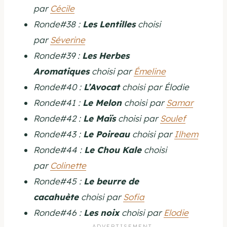
par
Cécile
Ronde#38 :
Les Lentilles
choisi
par
Séverine
Ronde#39 :
Les Herbes
Aromatiques
choisi par
Émeline
Ronde#40 :
L’Avocat
choisi par Élodie
Ronde#41 :
Le Melon
choisi par
Samar
Ronde#42 :
Le Maïs
choisi par
Soulef
Ronde#43 :
Le Poireau
choisi par
Ilhem
Ronde#44 :
Le Chou Kale
choisi
par
Colinette
Ronde#45 :
Le beurre de
cacahuète
choisi par
Sofia
Ronde#46 :
Les noix
choisi par
Elodie