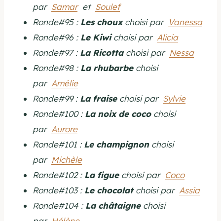
par
Samar
et
Soulef
Ronde#95 :
Les choux
choisi par
Vanessa
Ronde#96 :
Le Kiwi
choisi par
Alicia
Ronde#97 :
La Ricotta
choisi par
Nessa
Ronde#98 :
La rhubarbe
choisi
par
Amélie
Ronde#99 :
La fraise
choisi par
Sylvie
Ronde#100 :
La noix de coco
choisi
par
Aurore
Ronde#101 :
Le champignon
choisi
par
Michèle
Ronde#102 :
La figue
choisi par
Coco
Ronde#103 :
Le chocolat
choisi par
Assia
Ronde#104 :
La châtaigne
choisi
par
Hélène