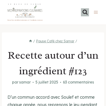
Aller
LE BLOG DE SAMAR
au
contenu
Recettes méditerranéennes et familiales maison
/
Pause Café chez Samar
/
Recette autour d’un
ingrédient #123
par
samar
5 juillet 2025
63 commentaires
D’un commun accord avec Soulef et comme
chaque année, nous reprenons le jeu pendant