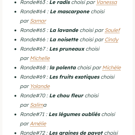
Ronde#63 :
Le radis
choisi par
Vanessa
Ronde#64 :
Le mascarpone
choisi
par
Samar
Ronde#65 :
La lavande
choisi par
Soulef
Ronde#66 :
La noisette
choisi par
Cindy
Ronde#67 :
Les pruneaux
choisi
par
Michelle
Ronde#68 :
la polenta
choisi par
Michèle
Ronde#69 :
Les fruits exotiques
choisi
par
Yolande
Ronde#70 :
Le chou fleur
choisi
par
Salim
a
Ronde#71 :
Les légumes oubliés
choisi
par
Amélie
Ronde#72 :
Les graines de pavot
choisi