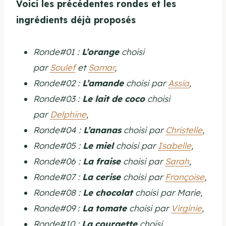
Voici les précédentes rondes et les
ingrédients déjà proposés
Ronde#01 :
L’orange
choisi
par
Soulef
et
Samar
,
Ronde#02 :
L’amande
choisi par
Assia
,
Ronde#03 :
Le lait de coco
choisi
par
Delphine
,
Ronde#04 :
L’ananas
choisi par
Christelle
,
Ronde#05 :
Le miel
choisi par
Isabelle
,
Ronde#06 :
La fraise
choisi par
Sarah
,
Ronde#07 :
La cerise
choisi par
Françoise
,
Ronde#08 :
Le chocolat
choisi par Marie,
Ronde#09 :
La tomate
choisi par
Virginie
,
Ronde#10 :
La courgette
choisi