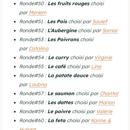
Ronde#50 :
Les fruits
rouges
choisi
par
Meriem
Ronde#51 :
Les Pois
choisi par
Soulef
Ronde#52 :
L’Aubergine
choisi par
Samar
Ronde#53 :
Les Poivrons
choisi
par
Catalina
Ronde#54 :
Le curry
choisi par
Virginie
Ronde#55 :
Le café
choisi par
Lina
Ronde#56 :
La
patate douce
choisi
par
Loubna
Ronde#57 :
Le saumon
choisi par
Chantal
Ronde#58 :
Les dattes
choisi par
Marion
Ronde#59 :
Le poivre
choisi par
Valérie
Ronde#60 :
La feta
choisi par
Karine &
Hubert