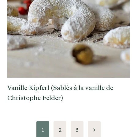
Vanille Kipferl (Sablés à la vanille de
Christophe Felder)
Navigation
Page
1
2
3