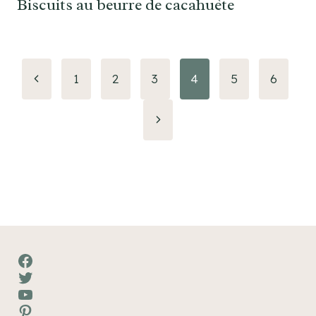
Biscuits au beurre de cacahuète
Navigation
Page
1
2
3
4
5
6
précédente
de
Page
page
suivante
Facebook
Twitter
YouTube
Pinterest