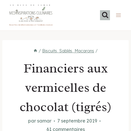
Aller
LE BLOG DE SAMAR
au
contenu
Recettes méditerranéennes et familiales maison
/
Biscuits, Sablés, Macarons
/
Financiers aux
vermicelles de
chocolat (tigrés)
par
samar
7 septembre 2019
61 commentaires