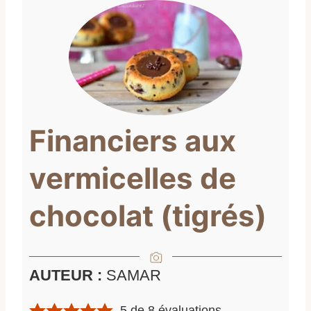
Financiers aux
vermicelles de
chocolat (tigrés)
AUTEUR :
SAMAR
5
de
8
évaluations