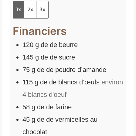
1x
2x
3x
Financiers
120
g
de
de beurre
145
g
de
de sucre
75
g
de
de poudre d’amande
115
g
de
de blancs d’œufs
environ
4 blancs d'oeuf
58
g
de
de farine
45
g
de
de vermicelles au
chocolat