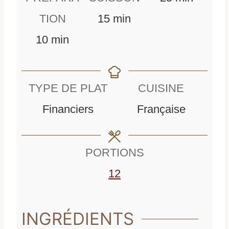
m
i
TION
15
min
m
i
n
10
min
i
n
u
n
u
t
TYPE DE PLAT
CUISINE
u
t
e
Financiers
Française
t
e
s
e
s
PORTIONS
s
12
INGRÉDIENTS