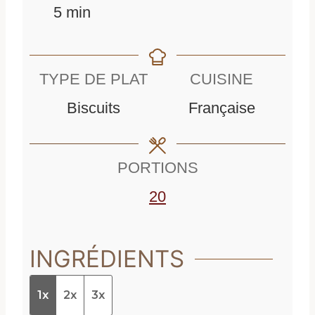
m
i
n
5
min
i
n
u
n
u
t
TYPE DE PLAT
CUISINE
u
t
e
Biscuits
Française
t
e
s
e
s
PORTIONS
s
20
INGRÉDIENTS
1x
2x
3x