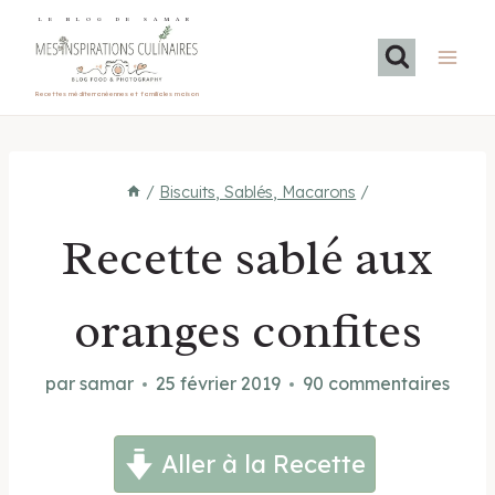
Aller
LE BLOG DE SAMAR
au
contenu
Recettes méditerranéennes et familiales maison
/
Biscuits, Sablés, Macarons
/
Recette sablé aux
oranges confites
par
samar
25 février 2019
90 commentaires
Aller à la Recette