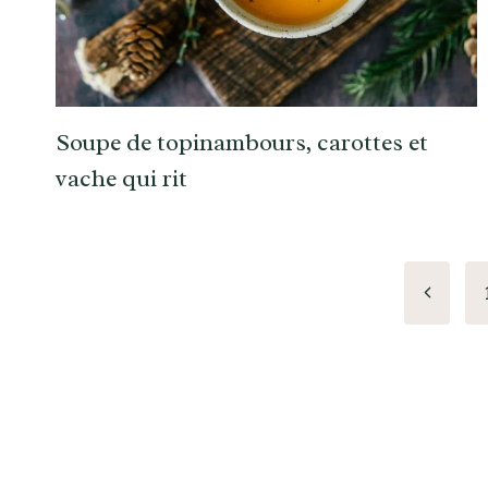
Soupe de topinambours, carottes et
vache qui rit
Navigation
Page
précéde
de
page