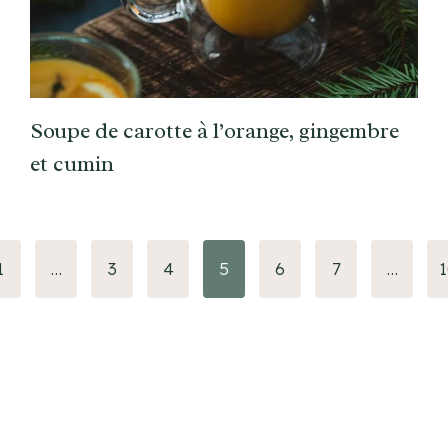
Soupe de carotte à l’orange, gingembre
et cumin
1
…
3
4
5
6
7
…
1
nte