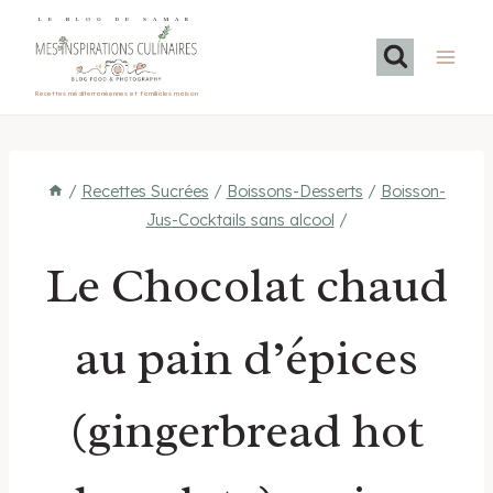
Aller
LE BLOG DE SAMAR
au
contenu
Recettes méditerranéennes et familiales maison
/
Recettes Sucrées
/
Boissons-Desserts
/
Boisson-
Jus-Cocktails sans alcool
/
Le Chocolat chaud
au pain d’épices
(gingerbread hot