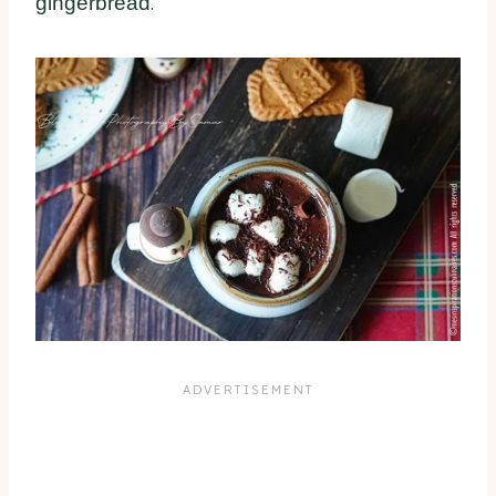
gingerbread
.