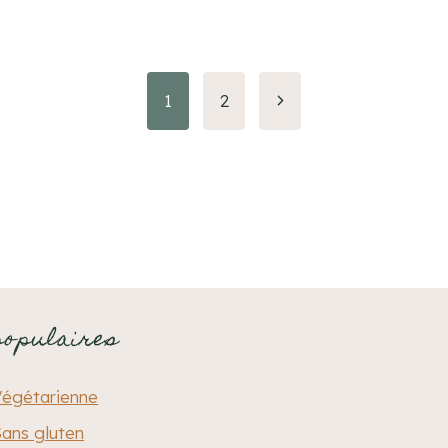
Page
1
2
suivante
populaires
Végétarienne
ans gluten