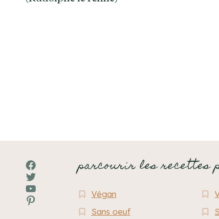
Navigation
de
page
parcourir les recettes 
Facebook
Twitter
YouTube
Végan
Pinterest
Sans oeuf
S