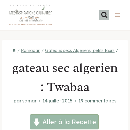
Aller
LE BLOG DE SAMAR
au
contenu
Recettes méditerranéennes et familiales maison
/
Ramadan
/
Gateaux secs Algeriens, petits fours
/
gateau sec algerien
: Twabaa
par
samar
14 juillet 2015
19 commentaires
Aller à la Recette