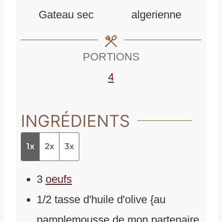
u
t
e
Gateau sec
algerienne
t
e
s
e
s
PORTIONS
s
4
INGRÉDIENTS
1x
2x
3x
3
oeufs
1/2
tasse d'huile d'olive {au
pamplemousse de mon partenaire