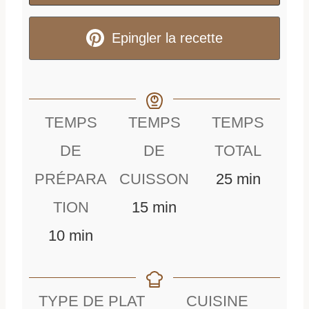
Epingler la recette
TEMPS
TEMPS
TEMPS
DE
DE
TOTAL
m
PRÉPARA
CUISSON
25
min
m
i
TION
15
min
m
i
n
10
min
i
n
u
n
u
t
TYPE DE PLAT
CUISINE