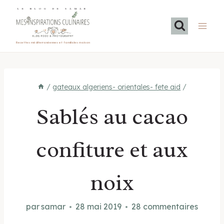
Aller
LE BLOG DE SAMAR
au
contenu
Recettes méditerranéennes et familiales maison
/
gateaux algeriens- orientales- fete aid
/
Sablés au cacao
confiture et aux
noix
par
samar
28 mai 2019
28 commentaires