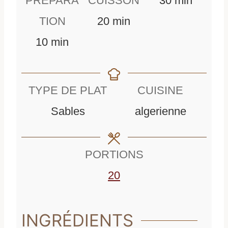
PRÉPARA
CUISSON
30
min
m
i
TION
20
min
m
i
n
10
min
i
n
u
n
u
t
TYPE DE PLAT
CUISINE
u
t
e
Sables
algerienne
t
e
s
e
s
PORTIONS
s
20
INGRÉDIENTS