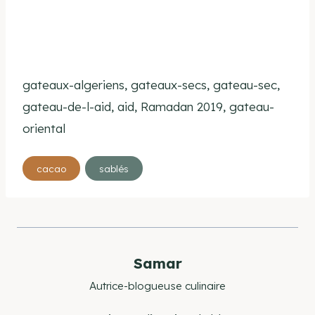
gateaux-algeriens, gateaux-secs, gateau-sec,
gateau-de-l-aid, aid, Ramadan 2019, gateau-
oriental
Étiquettes
cacao
sablés
de
la
publication :
Samar
Autrice-blogueuse culinaire