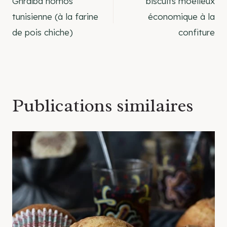
Ghraïba homos
biscuits moelleux
de
tunisienne (à la farine
économique à la
de pois chiche)
confiture
l’article
Publications similaires