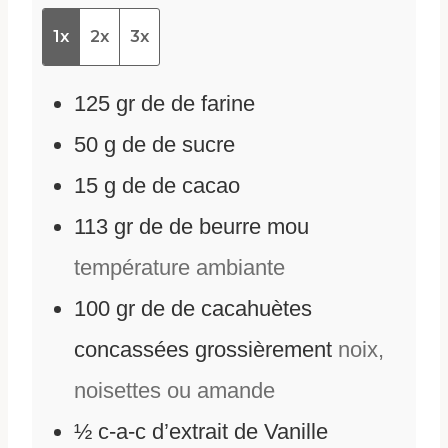
1x
2x
3x
125
gr
de
de farine
50
g
de
de sucre
15
g
de
de cacao
113
gr
de
de beurre mou
température ambiante
100
gr
de
de cacahuètes
concassées grossièrement
noix,
noisettes ou amande
½
c-a-c d’extrait de Vanille