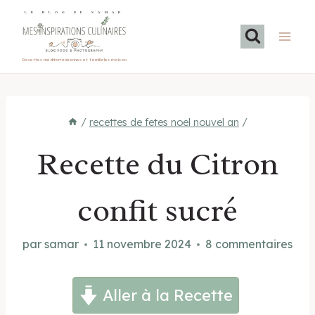
Aller
LE BLOG DE SAMAR
au
contenu
Recettes méditerranéennes et familiales maison
/
recettes de fetes noel nouvel an
/
Recette du Citron
confit sucré
par
samar
11 novembre 2024
8 commentaires
Aller à la Recette