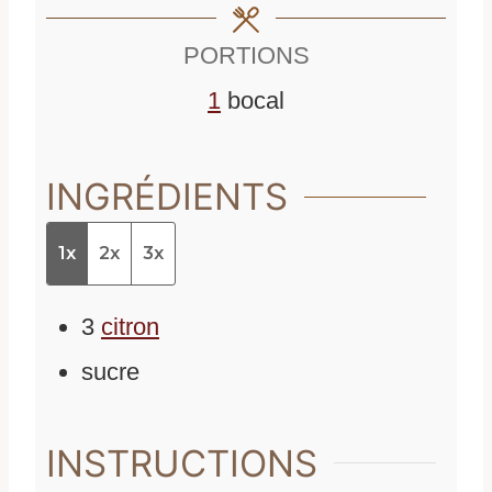
e
e
PORTIONS
s
s
1
bocal
INGRÉDIENTS
1x
2x
3x
3
citron
sucre
INSTRUCTIONS