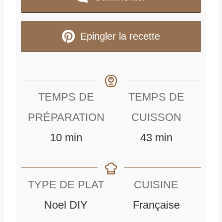
Epingler la recette
TEMPS DE
TEMPS DE
PRÉPARATION
CUISSON
m
m
10
min
43
min
i
i
n
n
TYPE DE PLAT
CUISINE
u
u
Noel DIY
Française
t
t