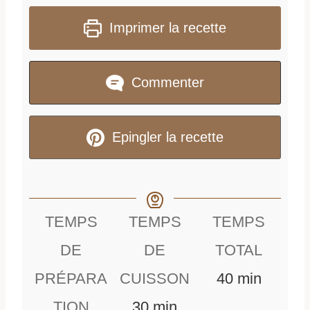
Imprimer la recette
Commenter
Epingler la recette
TEMPS
TEMPS
TEMPS
DE
DE
TOTAL
m
PRÉPARA
CUISSON
40
min
m
i
TION
30
min