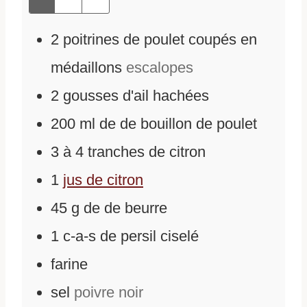
2
poitrines de poulet coupés en
médaillons
escalopes
2
gousses d'ail hachées
200
ml
de
de bouillon de poulet
3
à 4 tranches de citron
1
jus de citron
45
g
de
de beurre
1
c-a-s de persil ciselé
farine
sel
poivre noir