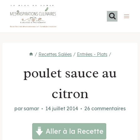
Aller
LE BLOG DE SAMAR
au
contenu
Recettes méditerranéennes et familiales maison
/
Recettes Salées
/
Entrées - Plats
/
poulet sauce au
citron
par
samar
14 juillet 2014
26 commentaires
Aller à la Recette