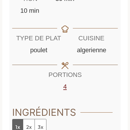
m
i
n
10
min
i
n
u
n
u
t
TYPE DE PLAT
CUISINE
u
t
e
poulet
algerienne
t
e
s
e
s
PORTIONS
s
4
INGRÉDIENTS
1x
2x
3x