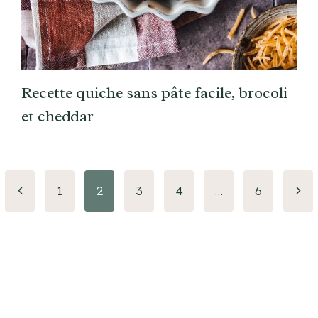
Recette quiche sans pâte facile, brocoli
et cheddar
Page
Pag
1
2
3
4
…
6
précédente
suiv