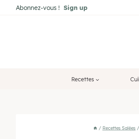
Aller
Abonnez-vous !
Sign up
au
contenu
Recettes
Cui
/
Recettes Salées