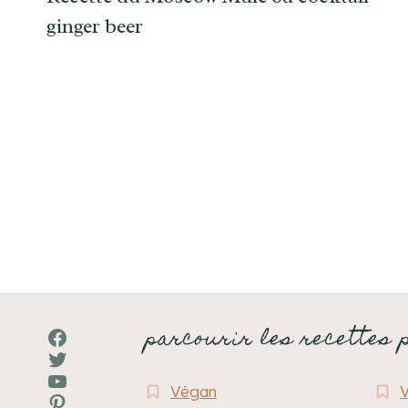
ginger beer
Navigation
de
page
parcourir les recettes 
Facebook
Twitter
YouTube
Végan
Pinterest