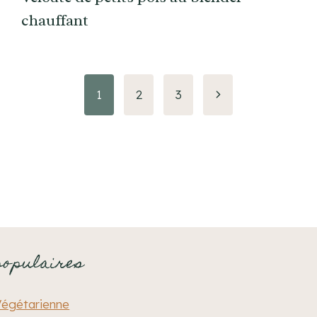
chauffant
Page
1
2
3
suivante
populaires
Végétarienne