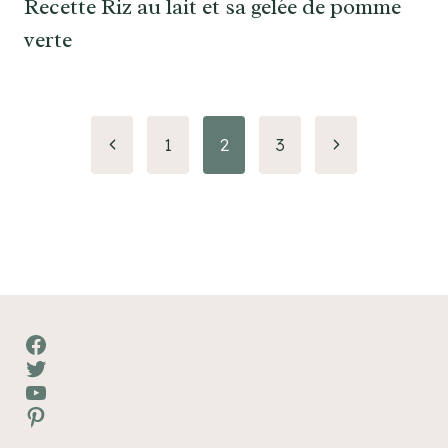
Recette Riz au lait et sa gelée de pomme
verte
Navigation
Page
Page
1
2
3
précédente
suivante
de
page
Facebook
Twitter
YouTube
Pinterest