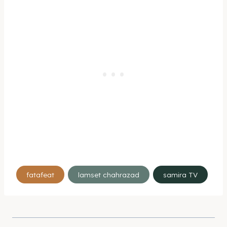
Étiquettes
fatafeat
lamset chahrazad
samira TV
de
la
publication :