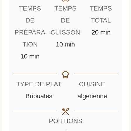
TEMPS
TEMPS
TEMPS
DE
DE
TOTAL
m
PRÉPARA
CUISSON
20
min
m
i
TION
10
min
m
i
n
10
min
i
n
u
n
u
t
TYPE DE PLAT
CUISINE
u
t
e
Briouates
algerienne
t
e
s
e
s
PORTIONS
s