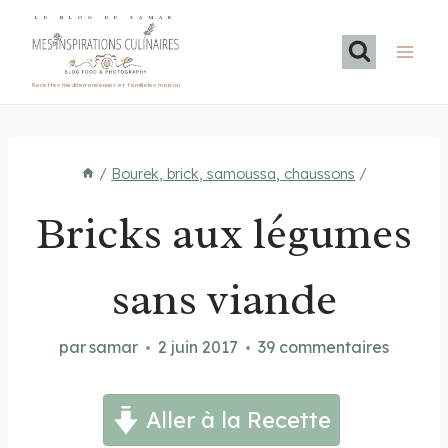
Aller
LE BLOG DE SAMAR
au
contenu
Recettes méditerranéennes et familiales maison
/
Bourek, brick, samoussa, chaussons
/
Bricks aux légumes
sans viande
par
samar
2 juin 2017
39 commentaires
Aller à la Recette