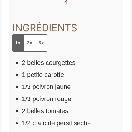
4
INGRÉDIENTS
1x
2x
3x
2
belles courgettes
1
petite carotte
1/3
poivron jaune
1/3
poivron rouge
2
belles tomates
1/2
c
à c de persil séché