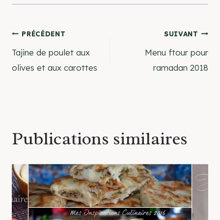
Navigation
PRÉCÉDENT
SUIVANT
Tajine de poulet aux
Menu ftour pour
de
olives et aux carottes
ramadan 2018
l’article
Publications similaires