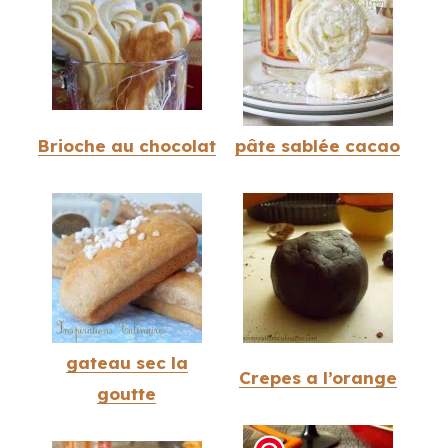
Brioche au chocolat
pâte sablée cacao
gateau sec la
Crepes a l’orange
goutte