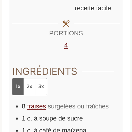
t
e
s
recette facile
e
s
s
PORTIONS
4
INGRÉDIENTS
1x
2x
3x
8
fraises
surgelées ou fraîches
1
c. à soupe
de
sucre
1
c. à café
de
maïzena