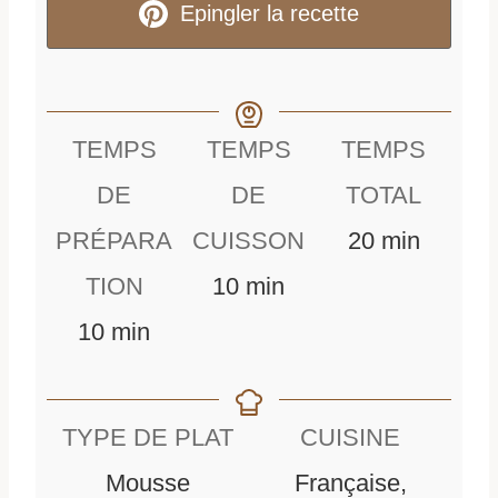
Epingler la recette
TEMPS
TEMPS
TEMPS
DE
DE
TOTAL
m
PRÉPARA
CUISSON
20
min
m
i
TION
10
min
m
i
n
10
min
i
n
u
n
u
t
TYPE DE PLAT
CUISINE
u
t
e
Mousse
Française,