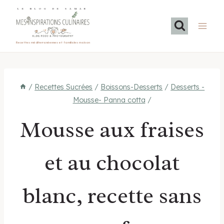
Aller
LE BLOG DE SAMAR
au
contenu
Recettes méditerranéennes et familiales maison
/
Recettes Sucrées
/
Boissons-Desserts
/
Desserts -
Mousse- Panna cotta
/
Mousse aux fraises
et au chocolat
blanc, recette sans