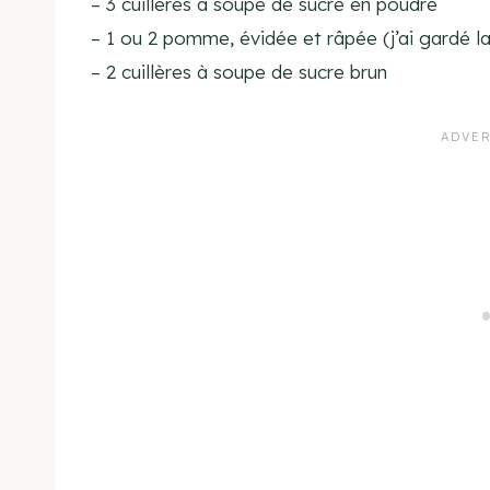
– 3
cuillères à soupe
de sucre en poudre
– 1 ou 2 pomme
, évidée
et râpée (j’ai gardé l
– 2 cuillères à soupe
de sucre brun