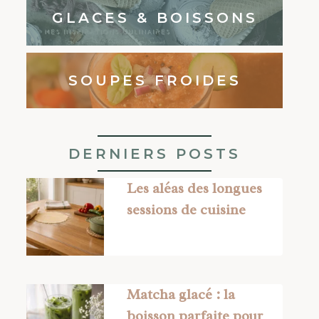
GLACES & BOISSONS
SOUPES FROIDES
DERNIERS POSTS
Les aléas des longues
sessions de cuisine
Matcha glacé : la
boisson parfaite pour