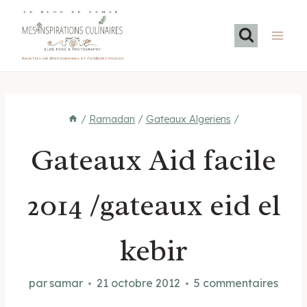
Aller
LE BLOG DE SAMAR
au
contenu
Recettes méditerranéennes et familiales maison
/
Ramadan
/
Gateaux Algeriens
/
Gateaux Aid facile
2014 /gateaux eid el
kebir
par
samar
21 octobre 2012
5 commentaires