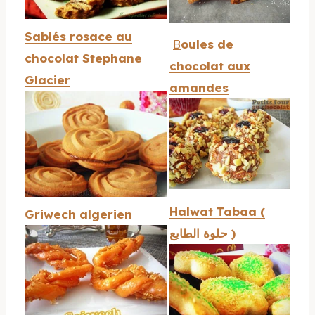
Sablés rosace au
B
oules de
chocolat Stephane
chocolat aux
Glacier
amandes
Halwat Tabaa (
Griwech algerien
حلوة الطابع )