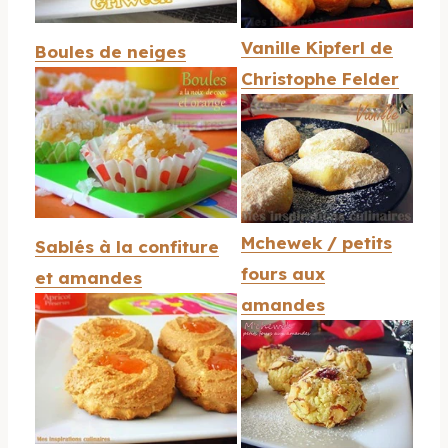
Vanille Kipferl de
Boules de neiges
Christophe Felder
Mchewek / petits
Sablés à la confiture
fours aux
et amandes
amandes