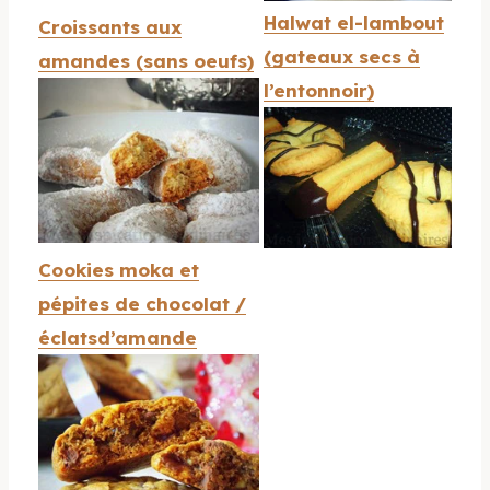
Halwat el-lambout
Croissants aux
(gateaux secs à
amandes (sans oeufs)
l’entonnoir)
Cookies moka et
pépites de chocolat /
éclatsd’amande