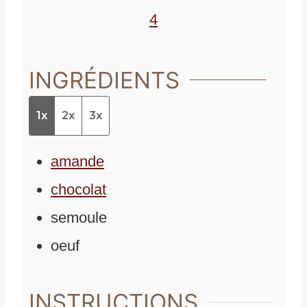
4
INGRÉDIENTS
1x
2x
3x
amande
chocolat
semoule
oeuf
INSTRUCTIONS