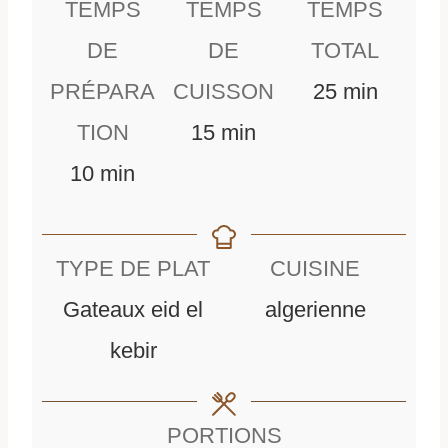
TEMPS
TEMPS
TEMPS
DE
DE
TOTAL
m
PRÉPARA
CUISSON
25
min
m
i
TION
15
min
m
i
n
10
min
i
n
u
n
u
t
TYPE DE PLAT
CUISINE
u
t
e
Gateaux eid el
algerienne
t
e
s
kebir
e
s
s
PORTIONS