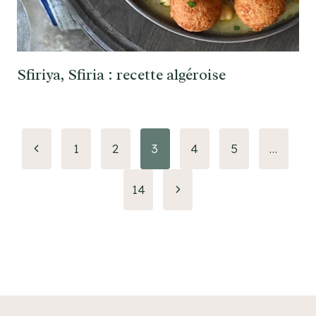
Sfiriya, Sfiria : recette algéroise
Navigation
Page
1
2
3
4
5
…
précédente
de
Page
14
page
suivante