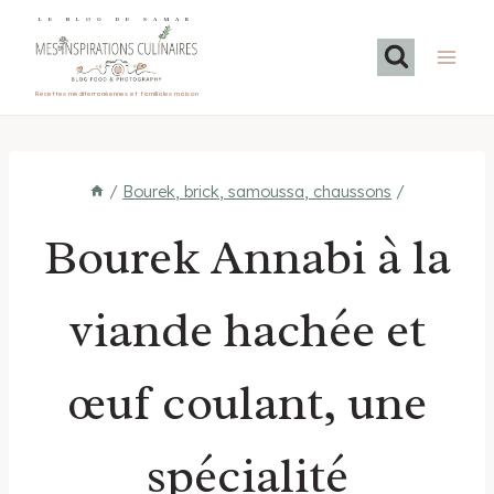
Aller
LE BLOG DE SAMAR
au
contenu
Recettes méditerranéennes et familiales maison
/
Bourek, brick, samoussa, chaussons
/
Bourek Annabi à la
viande hachée et
œuf coulant, une
spécialité