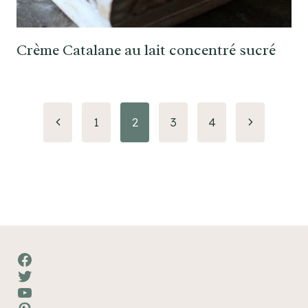
Crème Catalane au lait concentré sucré
Navigation
Page
Page
1
2
3
4
précédente
suivante
de
page
Facebook
Twitter
YouTube