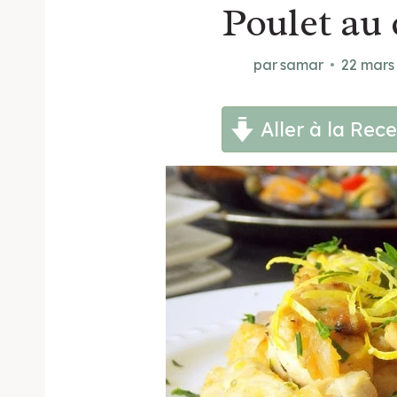
Poulet au c
par
samar
22 mars
Aller à la Rece