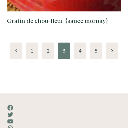
Gratin de chou-fleur {sauce mornay}
Navigation
Page
Page
1
2
3
4
5
précédente
suivant
de
page
Facebook
Twitter
YouTube
Pinterest