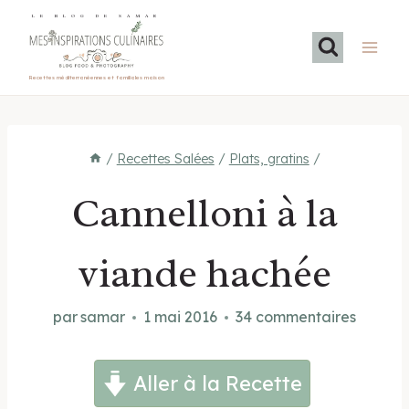
Aller
LE BLOG DE SAMAR
au
contenu
Recettes méditerranéennes et familiales maison
/
Recettes Salées
/
Plats, gratins
/
Cannelloni à la
viande hachée
par
samar
1 mai 2016
34 commentaires
Aller à la Recette