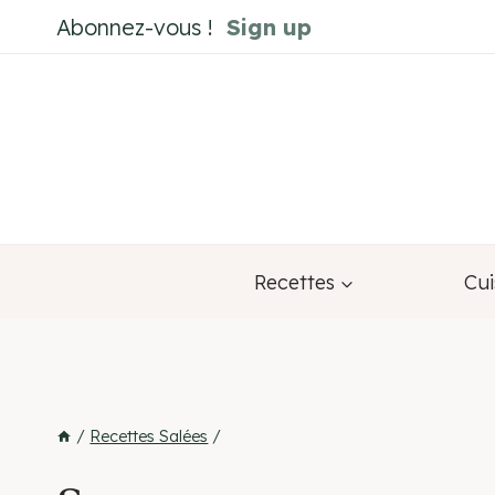
Aller
Abonnez-vous !
Sign up
au
contenu
Recettes
Cui
/
Recettes Salées
/