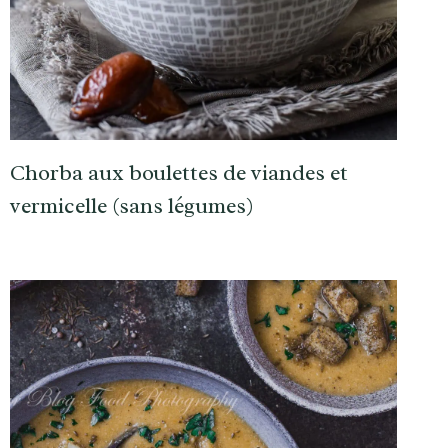
Chorba aux boulettes de viandes et
vermicelle (sans légumes)