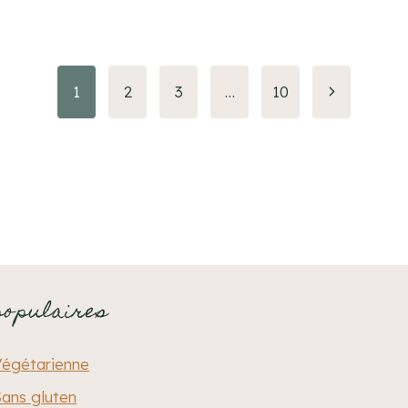
Page
1
2
3
…
10
suivante
populaires
Végétarienne
ans gluten