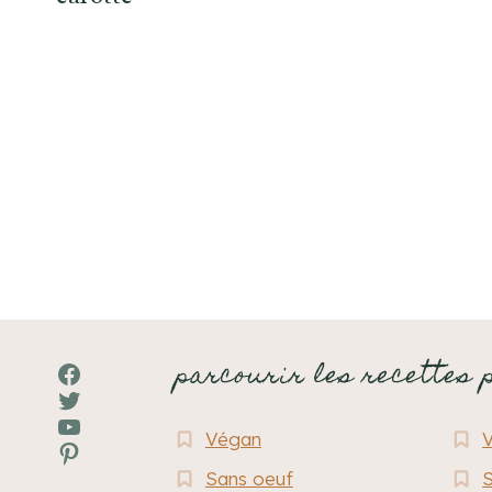
Navigation
de
page
parcourir les recettes 
Facebook
Twitter
YouTube
Végan
Pinterest
Sans oeuf
S